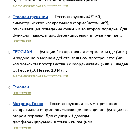
3(n 2) и класса Если есть уравнение кривой …
Математическая энциклопедия
Гессиан функции
— Гессиан функции&#160;
4
симметрическая квадратичная форма[источник?],
описывающая поведение функции во втором порядке. Для
функции , дважды дифференцируемой в точке или где …
Википедия
ГЕССИАН
— функции f квадратичная форма или где (или )
5
и задана на n мерном действительном пространстве (или
комплексном пространстве ) с координатами (или ). Введен
О. Гессе (О. Hesse, 1844) …
Математическая энциклопедия
Гессиан
— …
6
Википедия
Матрица Гессе
— Гессиан функции симметрическая
7
квадратичная форма описывающая поведение функции во
втором порядке. Для функции f дважды
дифференцируемой в точке или где (или …
Википедия