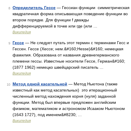
Определитель Гессе
— Гессиан функции симметрическая
8
квадратичная форма описывающая поведение функции во
втором порядке. Для функции f дважды
дифференцируемой в точке или где (или …
Википедия
Гессе
— Не следует путать этот термин с терминами Гесс и
9
Гессен. Гессе (Хессе; нем.&#160;Hesse)&#160; немецкая
фамилия. Образована от названия древнегерманского
племени гессы. Известные носители Гессе, Герман&#160;
(1877 1962) немецко швейцарский писатель …
Википедия
Метод одной касательной
— Метод Ньютона (также
10
известный как метод касательных) это итерационный
численный метод нахождения корня (нуля) заданной
функции. Метод был впервые предложен английским
физиком, математиком и астрономом Исааком Ньютоном
(1643 1727), под именем&#8230; …
Википедия