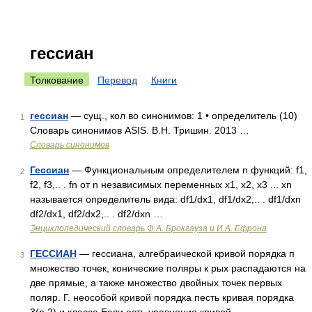
гессиан
Толкование
Перевод
Книги
гессиан
— сущ., кол во синонимов: 1 • определитель (10)
1
Словарь синонимов ASIS. В.Н. Тришин. 2013 …
Словарь синонимов
Гессиан
— Функциональным определителем n функций: f1,
2
f2, f3,.. . fn от n независимых переменных x1, x2, x3 ... xn
называется определитель вида: df1/dx1, df1/dx2,.. . df1/dxn
df2/dx1, df2/dx2,.. . df2/dxn …
Энциклопедический словарь Ф.А. Брокгауза и И.А. Ефрона
ГЕССИАН
— гессиана, алгебраической кривой порядка п
3
множество точек, конические поляры к рых распадаются на
две прямые, а также множество двойных точек первых
поляр. Г. неособой кривой порядка песть кривая порядка